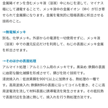
金属陽イオンを含むメッキ液（溶液）中にねじを浸して、マイナス
極にして通電することで、メッキ液中の金属イオン（M+）が引き寄
せられて金属膜になります。金属を電気的に陰極表面に析出させる
技術のこと。
→無電解メッキ
別名、化学メッキ。外部からの電源を一切使用せずに、メッキ液
（溶液）中での還元反応だけを利用して、ねじの表面にメッキ金属
を析出させます。
→そのほかの表面処理
アルマイト処理：アルミニウム用のメッキです。黒染め: 鉄鋼の表面
に緻密な酸化被膜を形成させて、錆びを防ぐ技術です。
浸炭焼入れ：低炭素鋼を900℃以上に加熱する、熱処理の一種で
す。高周波焼入れ: 鉄鋼材料の表面に沿ってコイルを置き、そこに高
周波電流を流して材料表面に誘導電流を発生させます。その抵抗熱
で表面付近を急速に熱して、焼入れを行う熱処理方法です。