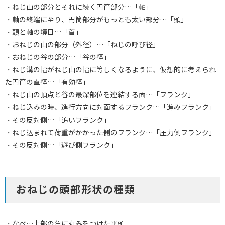
・ねじ山の部分とそれに続く円筒部分…「軸」
・軸の終端に至り、円筒部分がもっとも太い部分…「頭」
・頭と軸の境目…「首」
・おねじの山の部分（外径）…「ねじの呼び径」
・おねじの谷の部分…「谷の径」
・ねじ溝の幅がねじ山の幅に等しくなるように、仮想的に考えられ
た円筒の直径…「有効径」
・ねじ山の頂点と谷の最深部位を連結する面…「フランク」
・ねじ込みの時、進行方向に対面するフランク…「進みフランク」
・その反対側…「追いフランク」
・ねじ込まれて荷重がかかった側のフランク…「圧力側フランク」
・その反対側…「遊び側フランク」
おねじの頭部形状の種類
・なべ…上部の角に丸みをつけた平頭