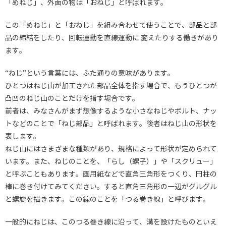
「めねじ」、外面の物は「おねじ」と呼ばれます。
この「めねじ」と「おねじ」を組み合わせて使うことで、部品と部
品の締結をしたり、回転運動を直線運動に 変えたりする働きがあり
ます。
“ねじ”という言葉には、ふた通りの意味があります。
ひとつはねじ山が加工された部品全体を指す場合で、もうひとつが
凸凹のねじ山のことだけを指す場合です。
前者は、みなさんがまず想像するような小さなねじやボルト、ナッ
トなどのことで「ねじ部品」と呼ばれます。後者はねじ山の形状を
表します。
ねじ山にはさまざまな種類があり、規格によって形状が定められて
います。また、ねじのことを、「らし（螺子）」や「スクリュー」
と呼ぶこともあります。画用紙などで直角三角形をつくり、円柱の
棒に巻き付けてみてください。すると直角三角形の一辺がグルグル
と螺旋を描きます。この線のことを「つる巻き線」と呼びます。
一般的にねじは、このつる巻き線に沿って、溝を設けたものといえ