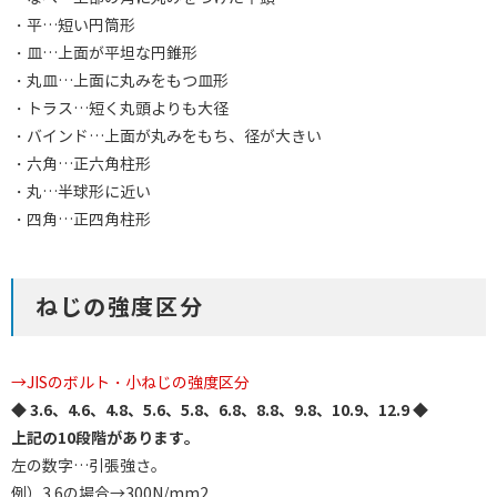
・平…短い円筒形
・皿…上面が平坦な円錐形
・丸皿…上面に丸みをもつ皿形
・トラス…短く丸頭よりも大径
・バインド…上面が丸みをもち、径が大きい
・六角…正六角柱形
・丸…半球形に近い
・四角…正四角柱形
ねじの強度区分
→JISのボルト・小ねじの強度区分
◆ 3.6、4.6、4.8、5.6、5.8、6.8、8.8、9.8、10.9、12.9 ◆
上記の10段階があります。
左の数字…引張強さ。
例）3.6の場合→300N/mm2